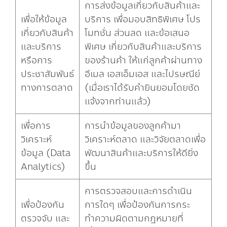
การส่งข้อมูลเกี่ยวกับสินค้าและ
เพื่อให้ข้อมูล
บริการ เพื่อมอบสิทธิพิเศษ โปร
เกี่ยวกับสินค้า
โมทชั่น ส่วนลด และข้อเสนอ
และบริการ
พิเศษ เกี่ยวกับสินค้าและบริการ
หรือการ
ของร้านค้า ให้แก่ลูกค้าผ่านทาง
ประชาสัมพันธ์
อีเมล เอสเอ็มเอส และไปรษณีย์
ทางการตลาด
(เมื่อเราได้รับคำยินยอมโดยชัด
แจ้งจากท่านแล้ว)
เพื่อการ
การนำข้อมูลของลูกค้ามา
วิเคราะห์
วิเคราะห์ตลาด และวิจัยตลาดเพื่อ
ข้อมูล (Data
พัฒนาสินค้าและบริการให้ดียิ่ง
Analytics)
ขึ้น
การตรวจสอบและการดำเนิน
เพื่อป้องกัน
การใดๆ เพื่อป้องกันการกระ
ตรวจจับ และ
ทำความผิดตามกฎหมายที่