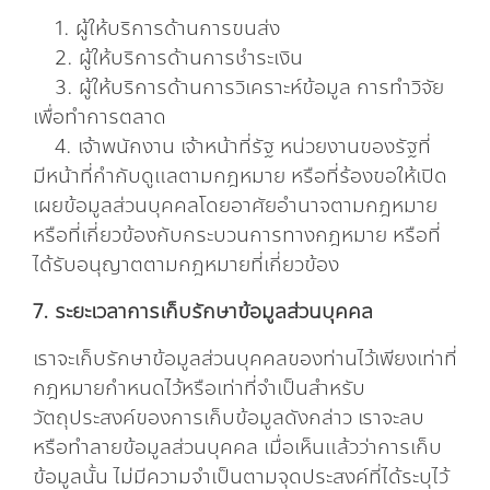
1. ผู้ให้บริการด้านการขนส่ง
2. ผู้ให้บริการด้านการชำระเงิน
3. ผู้ให้บริการด้านการวิเคราะห์ข้อมูล การทำวิจัย
เพื่อทำการตลาด
4. เจ้าพนักงาน เจ้าหน้าที่รัฐ หน่วยงานของรัฐที่
มีหน้าที่กำกับดูแลตามกฎหมาย หรือที่ร้องขอให้เปิด
เผยข้อมูลส่วนบุคคลโดยอาศัยอำนาจตามกฎหมาย
หรือที่เกี่ยวข้องกับกระบวนการทางกฎหมาย หรือที่
ได้รับอนุญาตตามกฎหมายที่เกี่ยวข้อง
7. ระยะเวลาการเก็บรักษาข้อมูลส่วนบุคคล
เราจะเก็บรักษาข้อมูลส่วนบุคคลของท่านไว้เพียงเท่าที่
กฎหมายกำหนดไว้หรือเท่าที่จำเป็นสำหรับ
วัตถุประสงค์ของการเก็บข้อมูลดังกล่าว เราจะลบ
หรือทำลายข้อมูลส่วนบุคคล เมื่อเห็นแล้วว่าการเก็บ
ข้อมูลนั้น ไม่มีความจำเป็นตามจุดประสงค์ที่ได้ระบุไว้