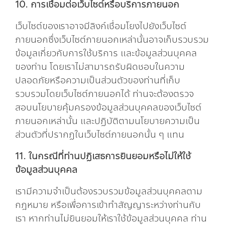
10. การเชื่อมต่อเว็บไซต์หรือบริการภายนอก
เว็บไซต์ของเราอาจมีลิงก์เชื่อมโยงไปยังเว็บไซต์
ภายนอกซึ่งเว็บไซต์ภายนอกเหล่านั้นอาจเก็บรวบรวม
ข้อมูลเกี่ยวกับการใช้บริการ และข้อมูลส่วนบุคคล
ของท่าน โดยเราไม่สามารถรับผิดชอบในความ
ปลอดภัยหรือความเป็นส่วนตัวของท่านที่เก็บ
รวบรวมโดยเว็บไซต์ภายนอกได้ ท่านจะต้องตรวจ
สอบนโยบายคุ้มครองข้อมูลส่วนบุคคลของเว็บไซต์
ภายนอกเหล่านั้น และปฏิบัติตามนโยบายความเป็น
ส่วนตัวที่ปรากฏในเว็บไซต์ภายนอกนั้น ๆ แทน
11. ในกรณีที่ท่านปฏิเสธการยินยอมหรือไม่ให้ใช้
ข้อมูลส่วนบุคคล
เรามีความจำเป็นต้องรวบรวมข้อมูลส่วนบุคคลตาม
กฎหมาย หรือเพื่อการเข้าทำสัญญาระหว่างท่านกับ
เรา หากท่านไม่ยินยอมให้เราใช้ข้อมูลส่วนบุคคล ท่าน