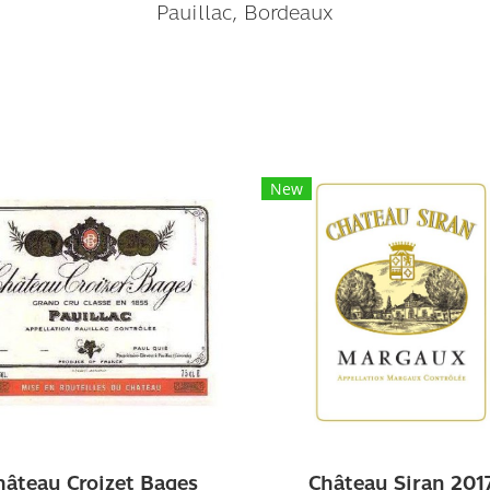
Pauillac, Bordeaux
New
hâteau Croizet Bages
Château Siran 201