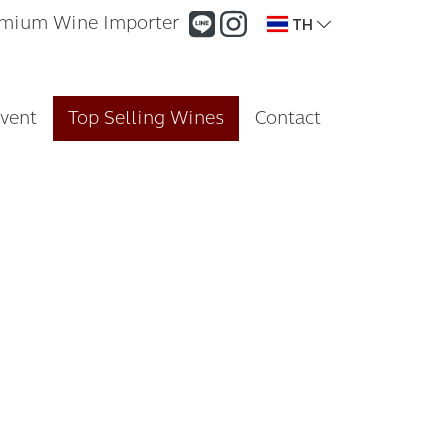
mium Wine Importer
TH
vent
Top Selling Wines
Contact