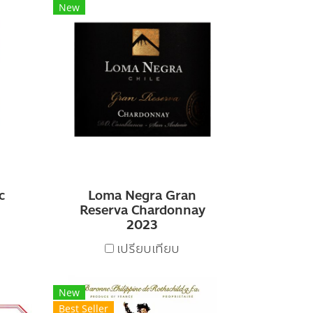
New
c
Loma Negra Gran
Reserva Chardonnay
2023
เปรียบเทียบ
New
Best Seller